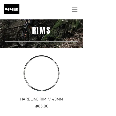
ILS (₪)
RIMS
HARDLINE RIM // 40MM
Price
₪85.00